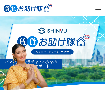
お助け隊のポイント
動画で見る
おすすめ物件
物件を探す
売却お助け隊
はこちら
バンコク・シラチャ・パタヤの
お部屋探しをサポート
お問い合わせ